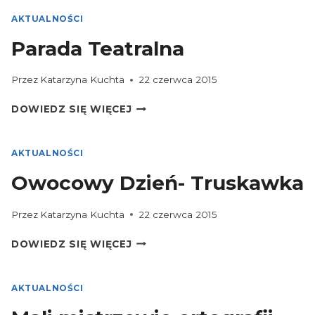
NA
ROK
AKTUALNOŚCI
SZKOLNY
Parada Teatralna
2015/2016
Przez
Katarzyna Kuchta
22 czerwca 2015
PARADA
DOWIEDZ SIĘ WIĘCEJ
TEATRALNA
AKTUALNOŚCI
Owocowy Dzień- Truskawka
Przez
Katarzyna Kuchta
22 czerwca 2015
OWOCOWY
DOWIEDZ SIĘ WIĘCEJ
DZIEŃ-
TRUSKAWKA
AKTUALNOŚCI