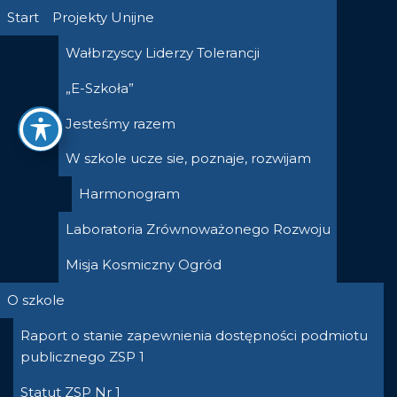
Przejdź
Start
Projekty Unijne
do
Wałbrzyscy Liderzy Tolerancji
treści
„E-Szkoła”
Jesteśmy razem
W szkole ucze sie, poznaje, rozwijam
Harmonogram
Laboratoria Zrównoważonego Rozwoju
Misja Kosmiczny Ogród
O szkole
Raport o stanie zapewnienia dostępności podmiotu
publicznego ZSP 1
Statut ZSP Nr 1