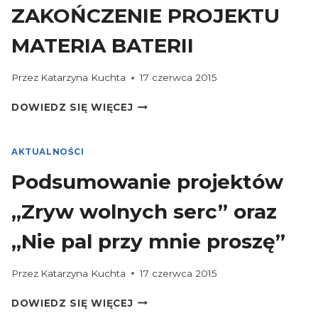
ZAKOŃCZENIE PROJEKTU
A
–
MATERIA BATERII
KRZYSZTOFA
GÓRY!
Przez
Katarzyna Kuchta
17 czerwca 2015
ZAKOŃCZENIE
DOWIEDZ SIĘ WIĘCEJ
PROJEKTU
MATERIA
BATERII
AKTUALNOŚCI
Podsumowanie projektów
„Zryw wolnych serc” oraz
„Nie pal przy mnie proszę”
Przez
Katarzyna Kuchta
17 czerwca 2015
PODSUMOWANIE
DOWIEDZ SIĘ WIĘCEJ
PROJEKTÓW