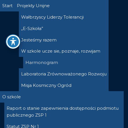
Przejdź
Start
Projekty Unijne
do
Wałbrzyscy Liderzy Tolerancji
treści
„E-Szkoła”
Jesteśmy razem
W szkole ucze sie, poznaje, rozwijam
Harmonogram
Laboratoria Zrównoważonego Rozwoju
Misja Kosmiczny Ogród
O szkole
Raport o stanie zapewnienia dostępności podmiotu
publicznego ZSP 1
Statut ZSP Nr 1