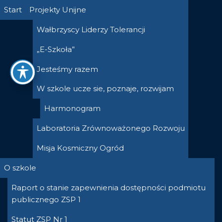
Przejdź
Start
Projekty Unijne
do
Wałbrzyscy Liderzy Tolerancji
treści
„E-Szkoła”
Jesteśmy razem
W szkole ucze sie, poznaje, rozwijam
Harmonogram
Laboratoria Zrównoważonego Rozwoju
Misja Kosmiczny Ogród
O szkole
Raport o stanie zapewnienia dostępności podmiotu
publicznego ZSP 1
Statut ZSP Nr 1