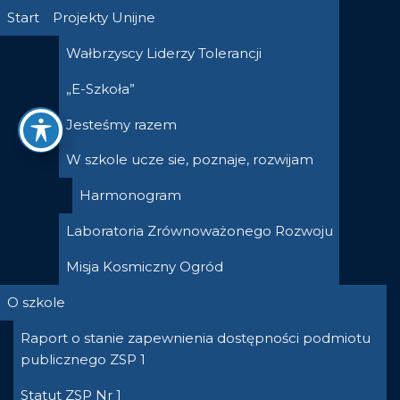
Przejdź
Start
Projekty Unijne
do
Wałbrzyscy Liderzy Tolerancji
treści
„E-Szkoła”
Jesteśmy razem
W szkole ucze sie, poznaje, rozwijam
Harmonogram
Laboratoria Zrównoważonego Rozwoju
Misja Kosmiczny Ogród
O szkole
Raport o stanie zapewnienia dostępności podmiotu
publicznego ZSP 1
Statut ZSP Nr 1