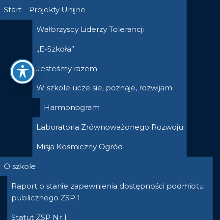
Przejdź
Start
Projekty Unijne
do
Wałbrzyscy Liderzy Tolerancji
treści
„E-Szkoła”
Jesteśmy razem
W szkole ucze sie, poznaje, rozwijam
Harmonogram
Laboratoria Zrównoważonego Rozwoju
Misja Kosmiczny Ogród
O szkole
Raport o stanie zapewnienia dostępności podmiotu
publicznego ZSP 1
Statut ZSP Nr 1