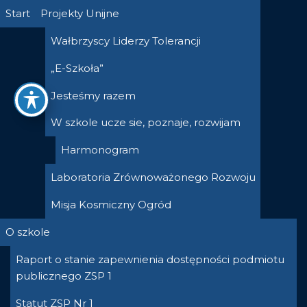
Przejdź
Start
Projekty Unijne
do
Wałbrzyscy Liderzy Tolerancji
treści
„E-Szkoła”
Jesteśmy razem
W szkole ucze sie, poznaje, rozwijam
Harmonogram
Laboratoria Zrównoważonego Rozwoju
Misja Kosmiczny Ogród
O szkole
Raport o stanie zapewnienia dostępności podmiotu
publicznego ZSP 1
Statut ZSP Nr 1