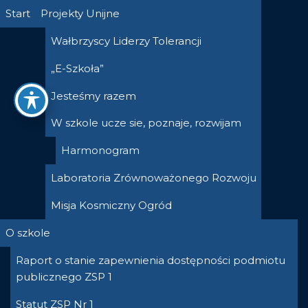
Przejdź
Start
Projekty Unijne
do
Wałbrzyscy Liderzy Tolerancji
treści
„E-Szkoła”
Jesteśmy razem
W szkole ucze sie, poznaje, rozwijam
Harmonogram
Laboratoria Zrównoważonego Rozwoju
Misja Kosmiczny Ogród
O szkole
Raport o stanie zapewnienia dostępności podmiotu
publicznego ZSP 1
Statut ZSP Nr 1